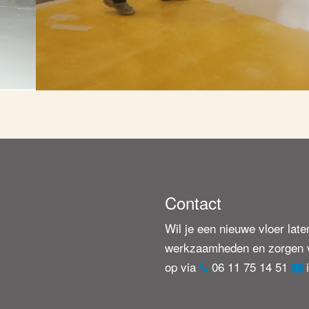
Contact
Wil je een nieuwe vloer late
werkzaamheden en zorgen v
op via
06 11 75 14 51
i