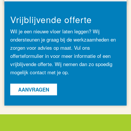
Vrijblijvende offerte
Wil je een nieuwe vloer laten leggen? Wij
ondersteunen je graag bij de werkzaamheden en
zorgen voor advies op maat. Vul ons
offerteformulier in voor meer informatie of een
vrijblijvende offerte. Wij nemen dan zo spoedig
mogelijk contact met je op.
AANVRAGEN